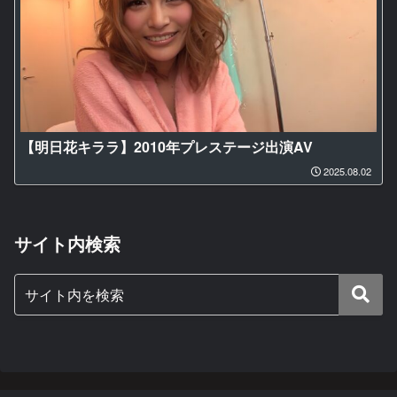
【明日花キララ】2010年プレステージ出演AV
2025.08.02
サイト内検索